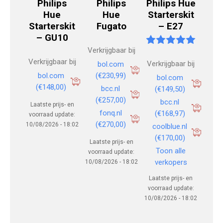
Philips
Philips
Philips Hue
Hue
Hue
Starterskit
Starterskit
Fugato
– E27
– GU10
Verkrijgbaar bij
Verkrijgbaar bij
Verkrijgbaar bij
bol.com
bol.com
(€230,99)
bol.com
(€148,00)
bcc.nl
(€149,50)
(€257,00)
bcc.nl
Laatste prijs- en
fonq.nl
(€168,97)
voorraad update:
(€270,00)
10/08/2026 - 18:02
coolblue.nl
(€170,00)
Laatste prijs- en
Toon alle
voorraad update:
verkopers
10/08/2026 - 18:02
Laatste prijs- en
voorraad update:
10/08/2026 - 18:02