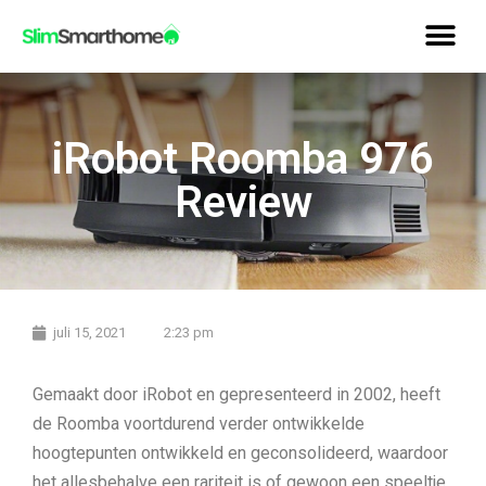
iRobot Roomba 976
Review
juli 15, 2021
2:23 pm
Gemaakt door iRobot en gepresenteerd in 2002, heeft
de Roomba voortdurend verder ontwikkelde
hoogtepunten ontwikkeld en geconsolideerd, waardoor
het allesbehalve een rariteit is of gewoon een speeltje