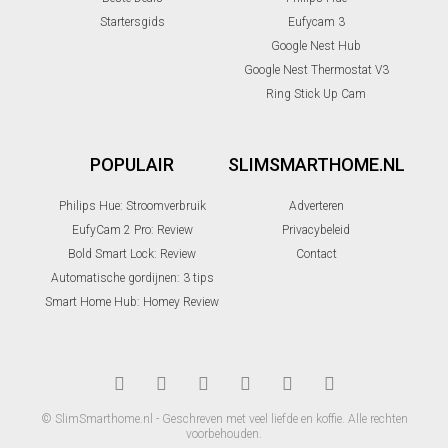
Startersgids
Eufycam 3
Google Nest Hub
Google Nest Thermostat V3
Ring Stick Up Cam
POPULAIR
SLIMSMARTHOME.NL
Philips Hue: Stroomverbruik
Adverteren
EufyCam 2 Pro: Review
Privacybeleid
Bold Smart Lock: Review
Contact
Automatische gordijnen: 3 tips
Smart Home Hub: Homey Review
© SlimSmarthome.nl - Geschreven met veel liefde en koffie. Alle rechten
voorbehouden.