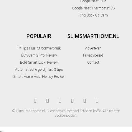
Google Nest Hub
Google Nest Thermostat V3
Ring Stick Up Cam
POPULAIR
SLIMSMARTHOME.NL
Philips Hue: Stroomverbruik
Adverteren
EufyCam 2 Pro: Review
Privacybeleid
Bold Smart Lock: Review
Contact
Automatische gordijnen: 3 tips
Smart Home Hub: Homey Review
© SlimSmarthome.nl - Geschreven met veel liefde en koffie. Alle rechten
voorbehouden.
...