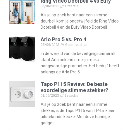
Ring Video Doorbell 4 vs Eufy
06/06/2023
1 reactie
Als je op zoek bent naar een slimme
deurbel, kom je ongetwijfeld de Ring Video
Doorbell 4 en de Eufy Video Doorbell
Arlo Pro 5 vs. Pro 4
03/06/2023
Geen reacties
In de wereld van de beveiligingscamera’s
staat Arlo bekend om zijn reeks
hoogwaardige producten. Het bedrijf heeft
onlangs de Arlo Pro 5
Tapo P115 Review: De beste
voordelige slimme stekker?
01/06/2023
1 reactie
Als je op zoek bent naar een slimme
stekker, is de Tapo P115 van TP-Link een
uitstekende keuze. Met deze handige
gadget